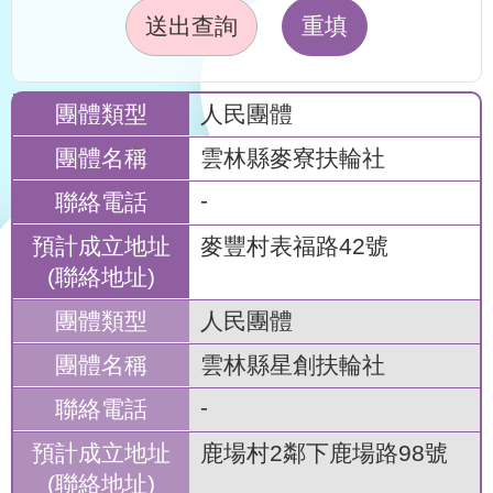
送出查詢
重填
人民團體
雲林縣麥寮扶輪社
-
麥豐村表福路42號
人民團體
雲林縣星創扶輪社
-
鹿場村2鄰下鹿場路98號