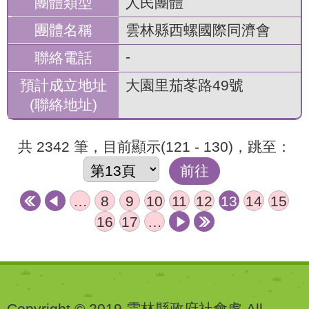
人民團體
雲林縣西螺國際同濟會
-
大園里茄苳路49號
共 2342 筆，目前顯示(121 - 130)，跳至：
前往
…
8
9
10
11
12
13
14
15
16
17
…
Copyright © 2019 雲林縣政府社會處 All