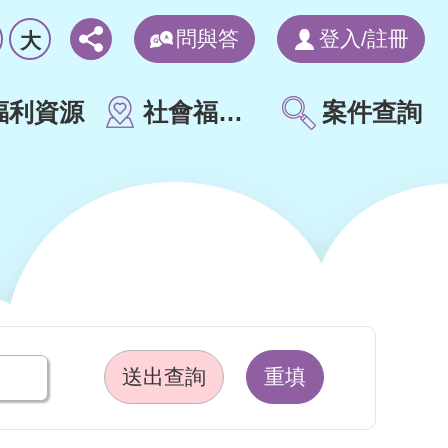
問與答
登入/註冊
大
福利資源
社會福利地圖
案件查詢
重填