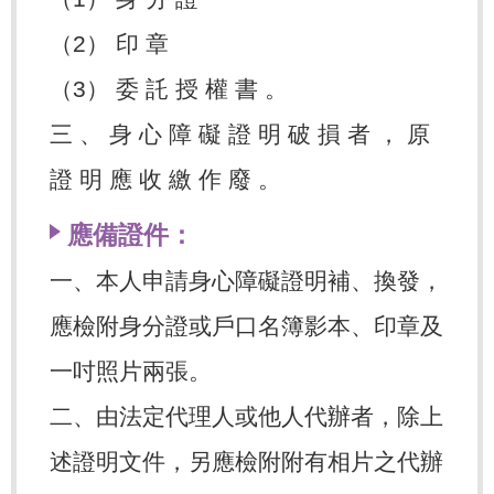
（2） 印 章
（3） 委 託 授 權 書 。
三 、 身 心 障 礙 證 明 破 損 者 ， 原
證 明 應 收 繳 作 廢 。
應備證件：
一、本人申請身心障礙證明補、換發，
應檢附身分證或戶口名簿影本、印章及
一吋照片兩張。
二、由法定代理人或他人代辦者，除上
述證明文件，另應檢附附有相片之代辦