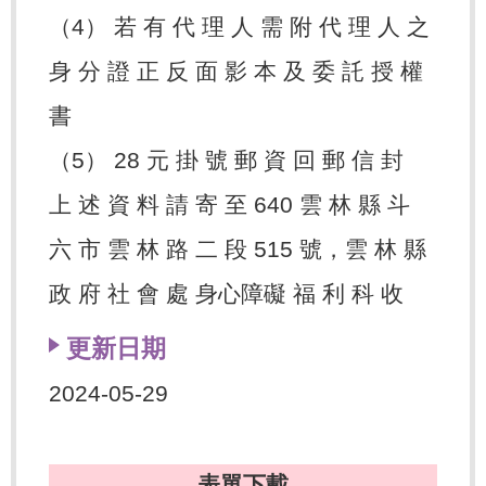
（4） 若 有 代 理 人 需 附 代 理 人 之
身 分 證 正 反 面 影 本 及 委 託 授 權
書
（5） 28 元 掛 號 郵 資 回 郵 信 封
上 述 資 料 請 寄 至 640 雲 林 縣 斗
六 市 雲 林 路 二 段 515 號，雲 林 縣
政 府 社 會 處 身心障礙 福 利 科 收
更新日期
2024-05-29
表單下載