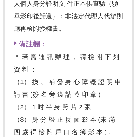
人個人身分證明文 件正本供查驗（驗
畢影印後歸還）；非法定代理人代辦則
應再檢附授權書。
備註欄：
＊ 若 需 通 訊 辦 理 ， 請 檢 附 下 列
資 料 ：
（1） 換 、 補 發 身 心 障 礙 證 明 申
請 書 (簽 名 旁 邊 請 蓋 印 章 )
（2） 1 吋 半 身 照 片 2 張
（3） 身 分 證 正 反 面 影 本 (未 滿 十
四 歲 得 檢 附 戶 口 名 簿 影 本 )，