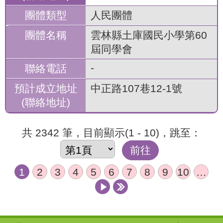
人民團體
雲林縣土庫國民小學第60
屆同學會
-
中正路107巷12-1號
共 2342 筆，目前顯示(1 - 10)，跳至：
前往
1
2
3
4
5
6
7
8
9
10
…